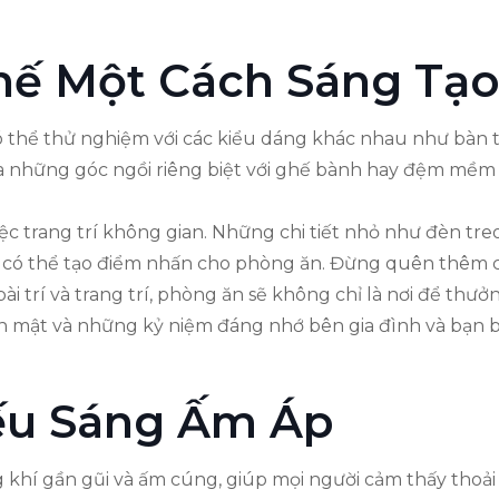
hế Một Cách Sáng Tạ
có thể thử nghiệm với các kiểu dáng khác nhau như bàn 
 ra những góc ngồi riêng biệt với ghế bành hay đệm mềm
iệc trang trí không gian. Những chi tiết nhỏ như đèn tr
 có thể tạo điểm nhấn cho phòng ăn. Đừng quên thêm c
ài trí và trang trí, phòng ăn sẽ không chỉ là nơi để thư
 mật và những kỷ niệm đáng nhớ bên gia đình và bạn b
ếu Sáng Ấm Áp
 khí gần gũi và ấm cúng, giúp mọi người cảm thấy thoải