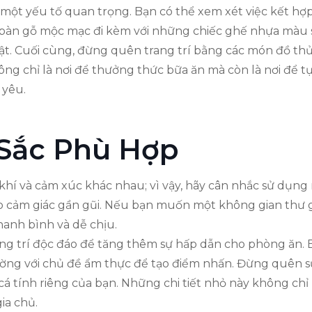
à một yếu tố quan trọng. Bạn có thể xem xét việc kết hợ
c bàn gỗ mộc mạc đi kèm với những chiếc ghế nhựa màu s
t. Cuối cùng, đừng quên trang trí bằng các món đồ thủ
ng chỉ là nơi để thưởng thức bữa ăn mà còn là nơi để t
 yêu.
Sắc Phù Hợp
 khí và cảm xúc khác nhau; vì vậy, hãy cân nhắc sử dụ
ạo cảm giác gần gũi. Nếu bạn muốn một không gian thư
hanh bình và dễ chịu.
trang trí độc đáo để tăng thêm sự hấp dẫn cho phòng ăn
tường với chủ đề ẩm thực để tạo điểm nhấn. Đừng quên s
 cá tính riêng của bạn. Những chi tiết nhỏ này không ch
ia chủ.