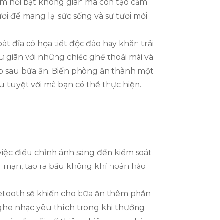
m nổi bật không gian mà còn tạo cảm
i để mang lại sức sống và sự tươi mới
t đĩa có họa tiết độc đáo hay khăn trải
ư giãn với những chiếc ghế thoải mái và
 áp sau bữa ăn. Biến phòng ăn thành một
tuyệt vời mà bạn có thể thực hiện.
iệc điều chỉnh ánh sáng đến kiểm soát
g mạn, tạo ra bầu không khí hoàn hảo
uetooth sẽ khiến cho bữa ăn thêm phần
nghe nhạc yêu thích trong khi thưởng