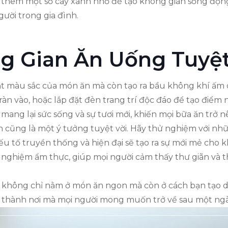
thêm một số cây xanh nhỏ để tạo không gian sống động v
gười trong gia đình.
g Gian Ăn Uống Tuyệt
ật màu sắc của món ăn mà còn tạo ra bầu không khí ấm
àn vào, hoặc lắp đặt đèn trang trí độc đáo để tạo điểm
mang lại sức sống và sự tươi mới, khiến mọi bữa ăn trở 
n ăn cũng là một ý tưởng tuyệt vời. Hãy thử nghiệm với n
ếu tố truyền thống và hiện đại sẽ tạo ra sự mới mẻ cho
 nghiệm ẩm thực, giúp mọi người cảm thấy thư giãn và t
ời không chỉ nằm ở món ăn ngon mà còn ở cách bạn tạo
n thành nơi mà mọi người mong muốn trở về sau một ngày