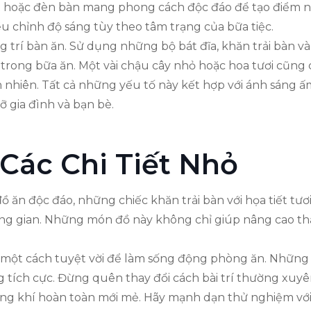
 hoặc đèn bàn mang phong cách độc đáo để tạo điểm n
u chỉnh độ sáng tùy theo tâm trạng của bữa tiệc.
ng trí bàn ăn. Sử dụng những bộ bát đĩa, khăn trải bàn 
tạo trong bữa ăn. Một vài chậu cây nhỏ hoặc hoa tươi cũ
iên nhiên. Tất cả những yếu tố này kết hợp với ánh sáng
 gia đình và bạn bè.
 Các Chi Tiết Nhỏ
đồ ăn độc đáo, những chiếc khăn trải bàn với họa tiết tư
hông gian. Những món đồ này không chỉ giúp nâng cao t
là một cách tuyệt vời để làm sống động phòng ăn. Những
g tích cực. Đừng quên thay đổi cách bài trí thường xuyê
ông khí hoàn toàn mới mẻ. Hãy mạnh dạn thử nghiệm với 