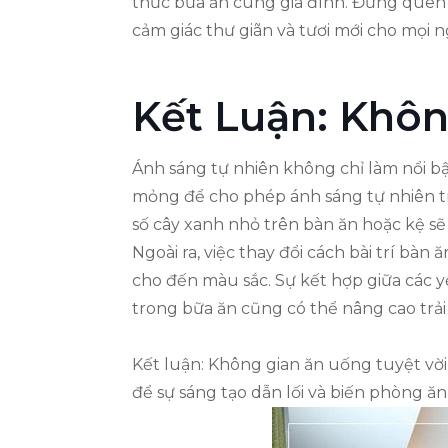
thức bữa ăn cùng gia đình. Đừng quên 
cảm giác thư giãn và tươi mới cho mọi n
Kết Luận: Khôn
Ánh sáng tự nhiên không chỉ làm nổi b
mỏng để cho phép ánh sáng tự nhiên tr
số cây xanh nhỏ trên bàn ăn hoặc kệ sẽ 
Ngoài ra, việc thay đổi cách bài trí bà
cho đến màu sắc. Sự kết hợp giữa các y
trong bữa ăn cũng có thể nâng cao trải
Kết luận: Không gian ăn uống tuyệt v
để sự sáng tạo dẫn lối và biến phòng ă