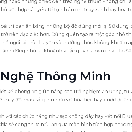
áng hoặc những chiếc đèn treo nghệ thuật không chỉ là
thử kết hợp các yếu tố tự nhiên như cây xanh hay hoa tươ
 bài trí bàn ăn bằng những bộ đồ dùng mới lạ. Sử dụng bá
n trở nên đặc biệt hơn. Đừng quên tạo ra một góc nhỏ th
ó thể ngồi lại, trò chuyện và thưởng thức không khí ấm
tận hưởng những khoảnh khắc quý giá bên nhau là điều 
 Nghệ Thông Minh
ết kế phòng ăn giúp nâng cao trải nghiệm ăn uống, từ v
thay đổi màu sắc phù hợp với bữa tiệc hay buổi tối lãn
inh với các chức năng như sạc không dây hay kết nối Bl
ng chia sẻ công thức nấu ăn qua màn hình tích hợp hoặc 